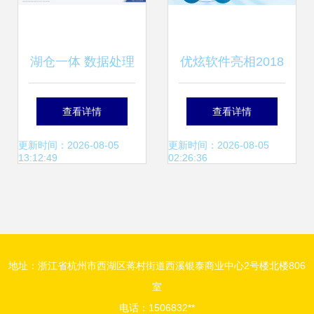
湖仓一体 数据处理
优炫软件亮相2018
新范式下的灯塔，
PG大会 云数据库
查看详情
查看详情
驱动数仓与数据湖
产品引领数据处理
更新时间：2026-08-05
更新时间：2026-08-05
13:12:49
02:26:36
架构融合演进
与存储新趋势
地址：浙江省杭州市西湖区蒋村街道西溪银泰商业中心2号楼北楼806
室
电话：1506832**