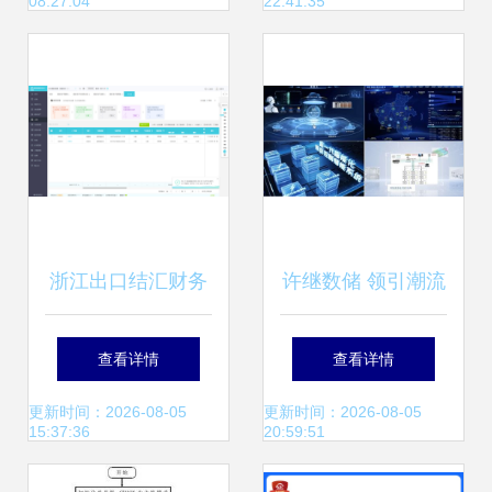
08:27:04
22:41:35
MyISAM
要点
浙江出口结汇财务
许继数储 领引潮流
系统｜数据处理与
丨许继打造全系列
查看详情
查看详情
存储支持服务的创
储能产品生态，获
更新时间：2026-08-05
更新时间：2026-08-05
15:37:36
20:59:51
新与实践
院士肯定 专家点赞