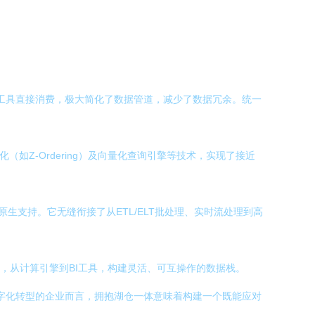
习工具直接消费，极大简化了数据管道，减少了数据冗余。统一
如Z-Ordering）及向量化查询引擎等技术，实现了接近
生支持。它无缝衔接了从ETL/ELT批处理、实时流处理到高
的工具链，从计算引擎到BI工具，构建灵活、可互操作的数据栈。
数字化转型的企业而言，拥抱湖仓一体意味着构建一个既能应对