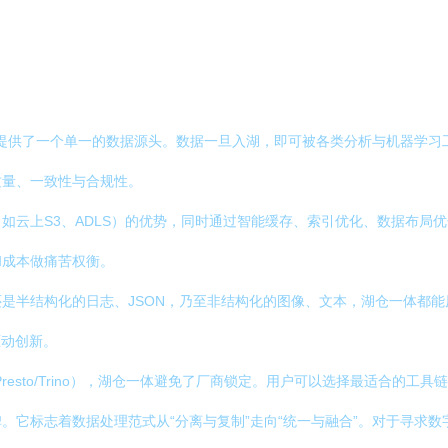
：
垒，提供了一个单一的数据源头。数据一旦入湖，即可被各类分析与机器学
质量、一致性与合规性。
云上S3、ADLS）的优势，同时通过智能缓存、索引优化、数据布局优化（
和成本做痛苦权衡。
是半结构化的日志、JSON，乃至非结构化的图像、文本，湖仓一体都能原
驱动创新。
k、Presto/Trino），湖仓一体避免了厂商锁定。用户可以选择最适合
。它标志着数据处理范式从“分离与复制”走向“统一与融合”。对于寻求